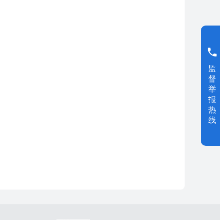
监
督
举
报
热
线