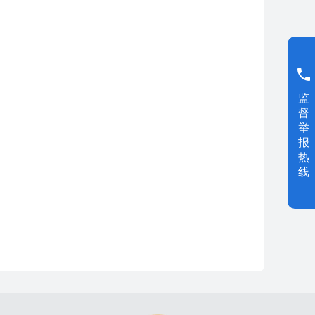
监
督
举
报
热
线