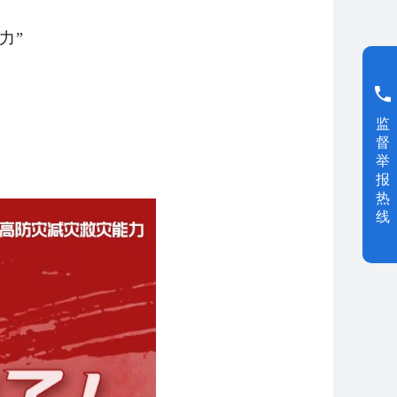
力”
监
督
举
报
热
线