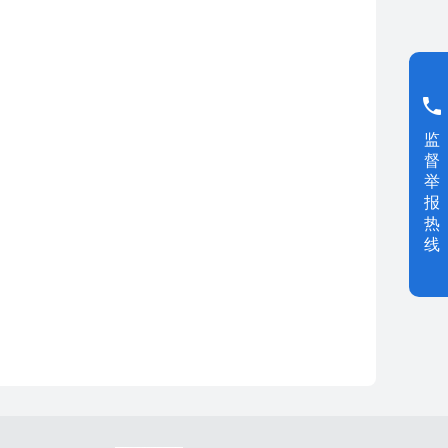
监
督
举
报
热
线