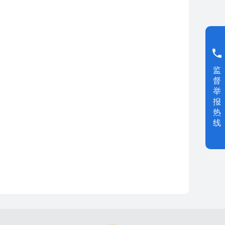
监
督
举
报
热
线