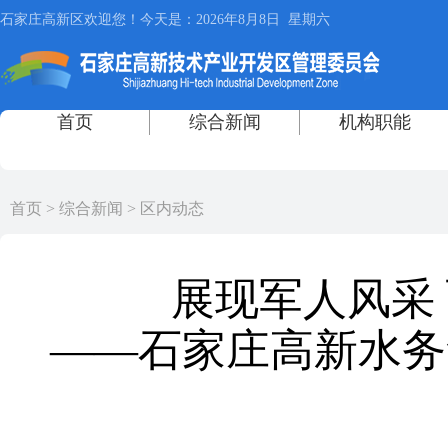
首页
>
综合新闻
>
区内动态
展现军人风采
——石家庄高新水务