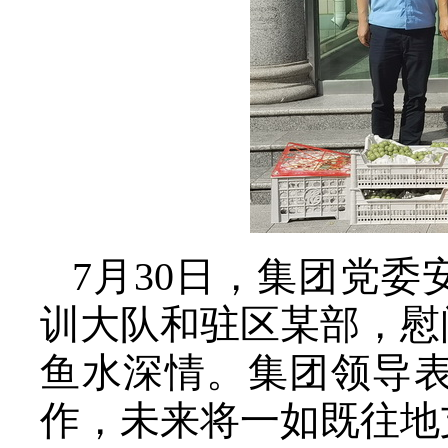
7月30日，集团党
训大队和驻区某部，慰
鱼水深情。集团领导
作，未来将一如既往地