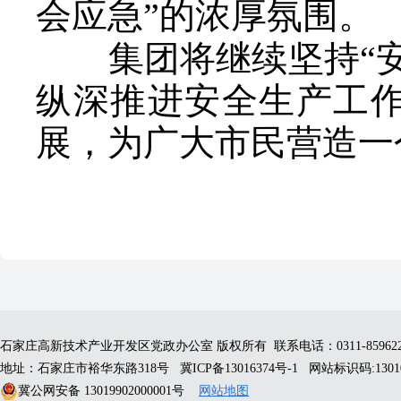
会应急”的浓厚氛围。
集团将继续坚持“安
纵深推进安全生产工
展，为广大市民营造一