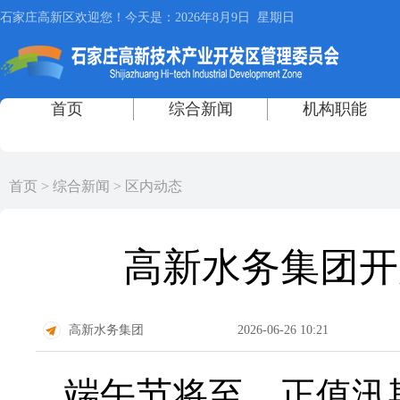
首页
>
综合新闻
>
区内动态
高新水务集团开
高新水务集团
2026-06-26 10:21
端午节将至，正值汛