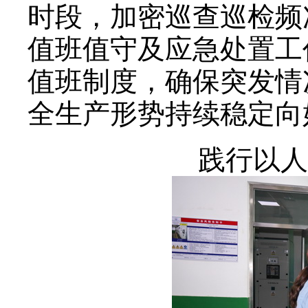
时段，加密巡查巡检频
值班值守及应急处置工
值班制度，确保突发情
全生产形势持续稳定向
践行以人