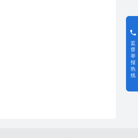
监
督
举
报
热
线