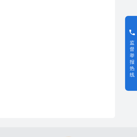
监
督
举
报
热
线