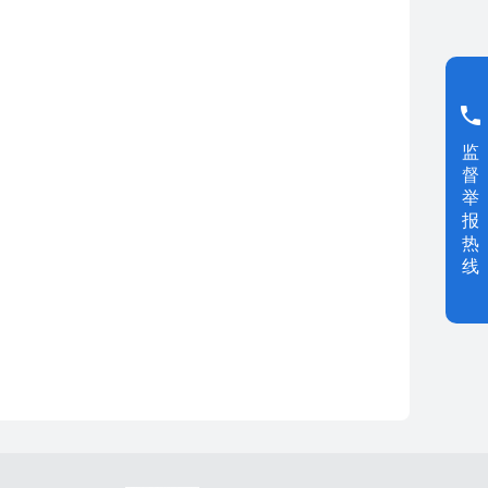
监
督
举
报
热
线