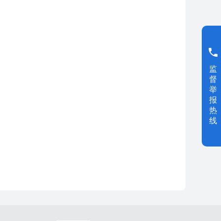
监
督
举
报
热
线