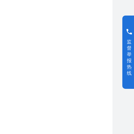
监
督
举
报
热
线