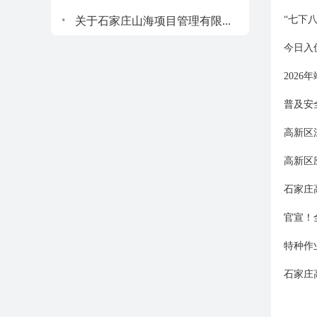
.
“七下
关于石家庄山海项目管理有限...
今日入
202
普及安
高新区
高新区
石家庄
官宣！
特种作
石家庄