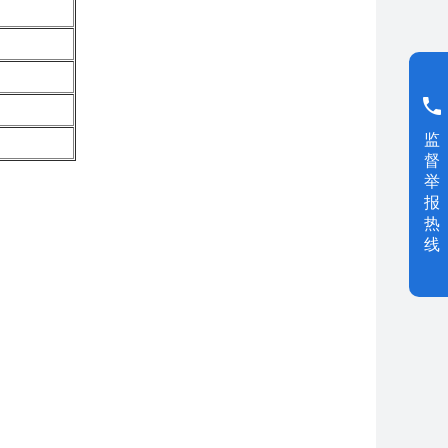
监
督
举
报
热
线