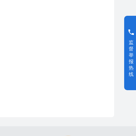
监
督
举
报
热
线