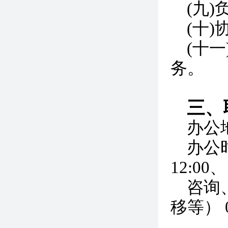
(九
(十
(十
务。
三、
办公
办公时间
12:00、
咨询
移等） 03
综合