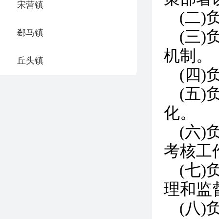
宋营镇
(二
郄马镇
(三
机制。
丘头镇
(四
(五
化。
(六
考核工
(七
理和监
(八