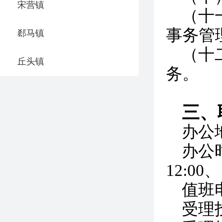
宋营镇
（十
事务管
郄马镇
（十
丘头镇
务。
三、
办公
办公时间
12:00、
值班电
受理