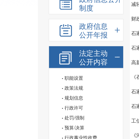
减
制度
财
政府信息
石
公开年报
石
法定主动
公开内容
高
《
职能设置
政策法规
石
规划信息
石
行政许可
处罚/强制
工
预算/决算
《
行政事业性收费